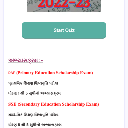
Start Quiz
અભ્યાસક્રમ :-
Primary Education Scholarship Exam)
PSE
(
પ્રાથમિક શિક્ષણ શિષ્યવૃત્તિ પરીક્ષા
ધોરણ 1 થી 5 સુધીનો અભ્યાસક્રમ
SSE (Secondary Education Scholarship Exam)
માધ્યમિક શિક્ષણ શિષ્યવૃત્તિ પરીક્ષા
ધોરણ 6 થી 8 સુધીનો અભ્યાસક્રમ