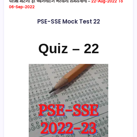
પરીક્ષા માટેની ફી ઓનલાઈન ભરવાનો સમયગાળો –
22-Aug-2022 To
06-Sep-2022
PSE-SSE Mock Test 22
Quiz – 22