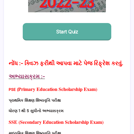
Start Quiz
નોંધ :- ક્વિઝ ફરીથી આપવા માટે પેજ રિફ્રેશ કરવું.
અભ્યાસક્રમ :-
Primary Education Scholarship Exam)
PSE
(
પ્રાથમિક શિક્ષણ શિષ્યવૃત્તિ પરીક્ષા
ધોરણ 1 થી 5 સુધીનો અભ્યાસક્રમ
SSE (Secondary Education Scholarship Exam)
માધ્યમિક શિક્ષણ શિષ્યવૃત્તિ પરીક્ષા