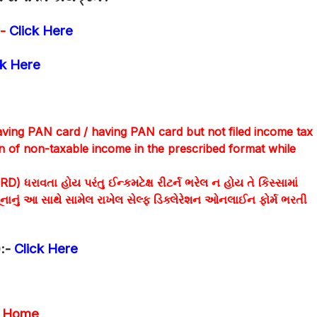
-
Click Here
ck Here
having PAN card / having PAN card but not filed income tax
ion of non-taxable income in the prescribed format while
 ધરાવતા હોય પરંતુ ઈન્કમટેક્ષ રીટર્ન ભરેલ ન હોય તે કિસ્સામાં
ાનું આ સાથે સામેલ રાખેલ સેલ્ફ ડિક્લેરેશન ઓનલાઈન ફોર્મ ભરતી
):-
Click Here
Home