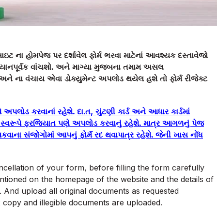
ાઇટ ના હોમપેજ પર દર્શાવેલ ફોર્મ ભરવા માટેનાં આવશ્યક દસ્તાવેજો
્યાનપૂર્વક વાંચશો. અને માગ્યા મુજબના તમામ અસલ
ી અને ના વંચાય એવા ડોક્યુમેન્ટ અપલોડ થયેલ હશે તો ફોર્મ રીજેક્ટ
પે અપલોડ કરવાનાં રહેશે
.
દા
.ત, ચુંટણી કાર્ડ અને આધાર કાર્ડમાં
્વરૂપે ફરજિયાત પણે અપલોડ કરવાનું રહેશે. માત્ર આગળનું પેજ
ા સંજોગોમાં આપનું ફોર્મ રદ થવાપાત્ર રહેશે. જેની ખાસ નોંધ
cellation of your form, before filling the form carefully
entioned on the homepage of the website and the details of
m. And upload all original documents as requested
ox copy and illegible documents are uploaded.