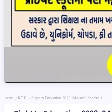
Home
R.T.E.
Right to Education 2023-24 useful for Std 1
/
/