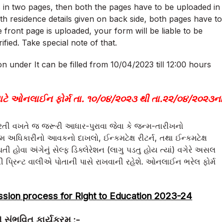
s in two pages, then both the pages have to be uploaded in
th residence details given on back side, both pages have to
 front page is uploaded, your form will be liable to be
fied. Take special note of that.
 under It can be filled from 10/04/2023 till 12:00 hours
શ માટે ઓનલાઈન ફોર્મ તા. ૧૦/૦૪/૨૦૨૩ થી તા.૨૨/૦૪/૨૦૨૩ન
ી વખતે જ જરૂરી આધાર-પુરાવા જેવા કે
જન્મ-તારીખનો
ષમ અધિકારીનો આવકનો દાખલો
,
ઈન્કમટેક્ષ રીટર્ન
,
તથા ઈન્કમટેક્ષ
 હોવા અંગેનું સેલ્ફ ડિક્લેરેશન (લાગુ પડતુ હોય ત્યાં)
વગેરે
અસલ
રિન્ટ વાલીએ પોતાની પાસે રાખવાની રહેશે.
ઓનલાઈન ભરેલ ફોર્મ
ssion process for Right to Education 2023-24
 સંભવિત કાર્યક્રમ :-