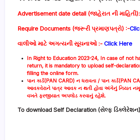
Advertisement date detail (જાહેરાત ની માહિતી):
Require Documents (જરૂરી પ્રમાણપત્રો) :-
Cli
વાલીઓ માટે અગત્યની સૂચનાઓ :-
Click Here
In Right to Education 2023-24, In case of not 
return, it is mandatory to upload self-declarat
filling the online form.
પાન કાર્ડ(PAN CARD) ન ધરાવતા / પાન કાર્ડ(PAN CARD)
આવકવેરાને પાત્ર આવક ન થતી હોવા અંગેનું નિયત નમૂન
વખતે ફરજીયાત અપલોડ કરવાનું રહેશે.
To download Self Declaration (સેલ્ફ ડિક્લેરેશન