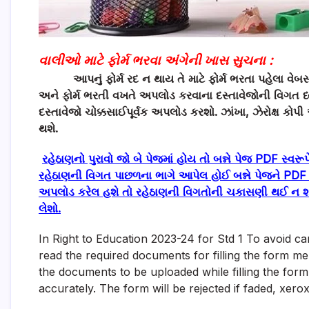
વાલીઓ માટે ફોર્મ ભરવા અંગેની ખાસ સુચના :
આપનું ફોર્મ રદ ન થાય તે માટે ફોર્મ ભરતા પહેલા વેબસ
અને ફોર્મ ભરતી વખતે અપલોડ કરવાના દસ્તાવેજોની વિગત ધ
દસ્તાવેજો ચોક્કસાઈપૂર્વક અપલોડ કરશો.
ઝાંખા
,
ઝેરોક્ષ કોપ
થશે.
રહેઠાણનો પુરાવો જો બે પેજમાં હોય તો બન્ને પેજ PDF સ્વરૂ
રહેઠાણની વિગત પાછળના ભાગે આપેલ હોઈ બન્ને પેજને PDF સ
અપલોડ કરેલ હશે તો રહેઠાણની વિગતોની ચકાસણી થઈ ન શકવાન
લેશો.
In Right to Education 2023-24 for Std 1 To avoid can
read the required documents for filling the form m
the documents to be uploaded while filling the for
accurately. The form will be rejected if faded, xer