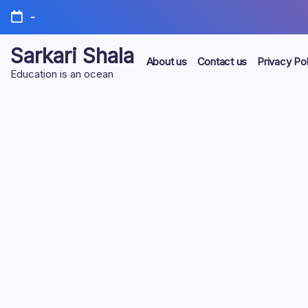
Skip
-
to
content
Sarkari Shala
About us
Contact us
Privacy Pol
Education is an ocean