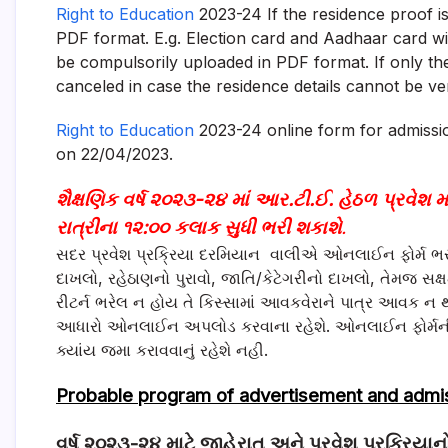
Right to Education
2023-24 If the residence proof i
PDF format. E.g. Election card and Aadhaar card wi
be compulsorily uploaded in PDF format. If only the
canceled in case the residence details cannot be veri
Right to Education
2023-24 online form for admission
on 22/04/2023.
શૈક્ષણિક વર્ષ ૨૦૨૩-૨૪ માં આર.ટી.ઈ. હેઠળ પ્રવે
રાત્રીના ૧૨:૦૦ કલાક સુધી ભરી શકાશે
.
સદર પ્રવેશ પ્રક્રિયા દરમિયાન
વાલીએ ઓનલાઈન ફોર્મ ભરત
દાખલો
,
રહેઠાણનો પુરાવો
,
જાતિ/કેટેગરીનો દાખલો
,
તેમજ સક્
રીટર્ન ભરેલ ન હોય તે કિસ્સામાં આવકવેરાને પાત્ર આવક ન થતી
આધારો
ઓનલાઈન અપલોડ કરવાના રહેશે. ઓનલાઈન ફોર્મની પ્
ક્યાંય જમા કરાવવાનું રહેશે નહી.
Probable program of advertisement and
admi
વર્ષ ૨૦૨૩-૨૪ માટે જાહેરાત અને પ્રવેશ પ્રક્રિયાનો