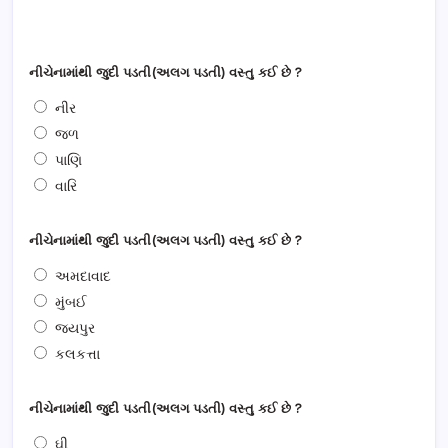
નીચેનામાંથી જુદી પડતી(અલગ પડતી) વસ્તુ કઈ છે ?
નીર
જળ
પાણિ
વારિ
નીચેનામાંથી જુદી પડતી(અલગ પડતી) વસ્તુ કઈ છે ?
અમદાવાદ
મુંબઈ
જયપુર
કલકત્તા
નીચેનામાંથી જુદી પડતી(અલગ પડતી) વસ્તુ કઈ છે ?
ઘી