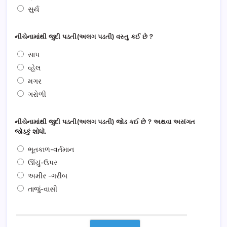
સુર્ય
નીચેનામાંથી જુદી પડતી(અલગ પડતી) વસ્તુ કઈ છે ?
સાપ
વ્હેલ
મગર
ગરોળી
નીચેનામાંથી જુદી પડતી(અલગ પડતી) જોડ કઈ છે ? અથવા અસંગત
જોડકું શોધો.
ભૂતકાળ-વર્તમાન
ઊંચું-ઉપર
અમીર -ગરીબ
તાજું-વાસી