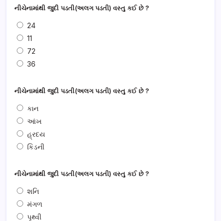
નીચેનામાંથી જુદી પડતી(અલગ પડતી) વસ્તુ કઈ છે ?
24
11
72
36
નીચેનામાંથી જુદી પડતી(અલગ પડતી) વસ્તુ કઈ છે ?
કાન
આંખ
હ્રદય
કિડની
નીચેનામાંથી જુદી પડતી(અલગ પડતી) વસ્તુ કઈ છે ?
શનિ
મંગળ
પૃથ્વી