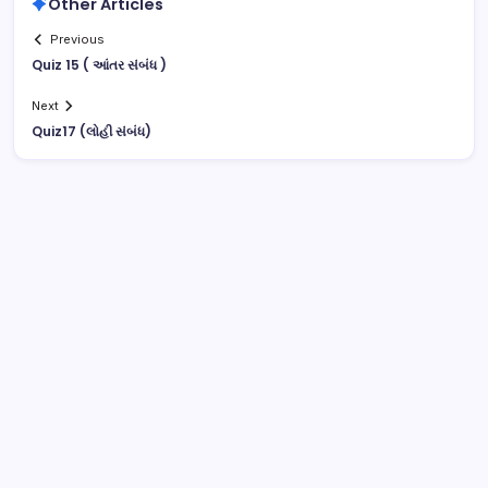
Other Articles
Previous
Quiz 15 ( આંતર સંબંધ )
Next
Quiz17 (લોહી સંબંધ)
August 2026
M
T
W
T
F
S
S
1
2
3
4
5
6
7
8
9