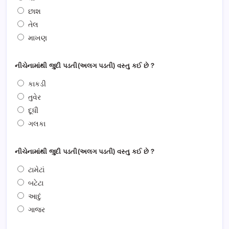
છાશ
તેલ
માખણ
નીચેનામાંથી જુદી પડતી(અલગ પડતી) વસ્તુ કઈ છે ?
કાકડી
તુવેર
દૂધી
ગલકા
નીચેનામાંથી જુદી પડતી(અલગ પડતી) વસ્તુ કઈ છે ?
ટામેટાં
બટેટા
આદું
ગાજર