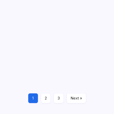
Quiz 14( આંતર સંબંધ )
November 22, 2022
Quiz 13 ( આંતર સંબંધ )
November 11, 2022
Quiz 12 (મૂળાક્ષરોની ગોઠવણી)
1
2
3
Next »
October 28, 2022